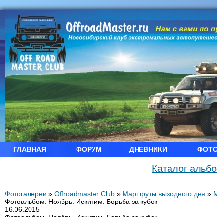
ГЛАВНАЯ
ФОРУМ
ДНЕВНИКИ
ФОТ
Каталог альб
Фотогалереи
»
Offroadmaster Club
»
Маршруты выходного дня
»
Фотоальбом. Ноябрь. Искитим. Борьба за кубок
16.06.2015