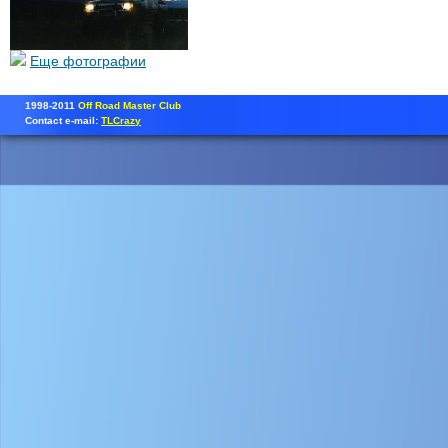
Еще фотографии
1998-2011
Off Road Master Club
Contact e-mail:
TLCrazy