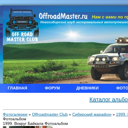
ГЛАВНАЯ
ФОРУМ
ДНЕВНИКИ
ФОТ
Каталог альб
Фотогалереи
»
Offroadmaster Club
»
Сибирский марафон
»
1999.
Фотоальбом
1999. Вокруг Байкала Фотоальбом