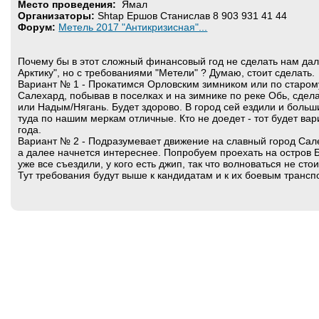
Место проведения:
Ямал
Организаторы:
Shtap Ершов Станислав 8 903 931 41 44
Форум:
Метель 2017 "Антикризисная"...
Почему бы в этот сложный финансовый год не сделать нам дал
Арктику", но с требованиями "Метели" ? Думаю, стоит сделать.
Вариант № 1 - Прокатимся Орловским зимником или по старому
Салехард, побывав в поселках и на зимнике по реке Обь, сде
или Надым/Нягань. Будет здорово. В город сей ездили и боль
туда по нашим меркам отличные. Кто не доедет - тот будет ва
года.
Вариант № 2 - Подразумевает движение на славный город Сал
а далее начнется интереснее. Попробуем проехать на остров 
уже все съездили, у кого есть джип, так что волноваться не сто
Тут требования будут выше к кандидатам и к их боевым транс