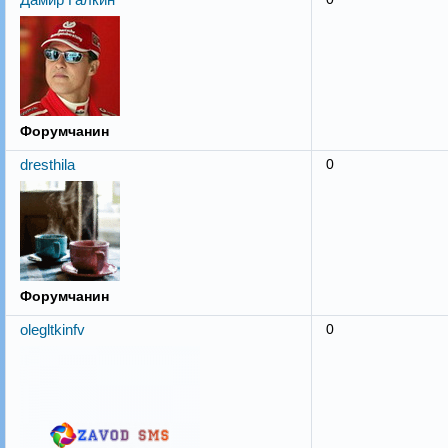
Форумчанин
dresthila
0
Форумчанин
olegltkinfv
0