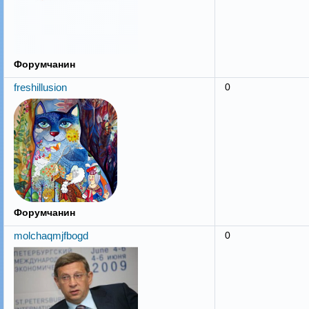
Форумчанин
freshillusion
0
Форумчанин
molchaqmjfbogd
0