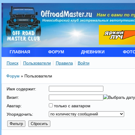
ГЛАВНАЯ
ФОРУМ
ДНЕВНИКИ
ФОТ
Поиск
Пользователи
Правила
Войти
Форум
»
Пользователи
Имя содержит:
Визит:
Аватар:
только с аватаром
Упорядочить: