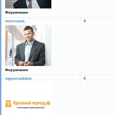
Форумчанин
nosovvasia
0
Форумчанин
rogovevwdokim
0