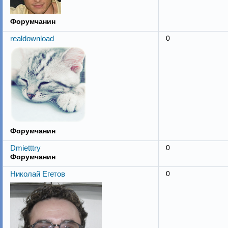
Форумчанин
realdownload
0
Форумчанин
Dmietttry
0
Форумчанин
Николай Егетов
0