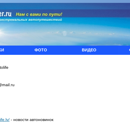
КИ
ФОТО
ВИДЕО
tolife
v@mail.ru
ife.lv/
- новости автоновинок