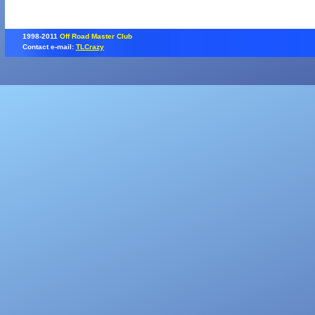
1998-2011
Off Road Master Club
Contact e-mail:
TLCrazy