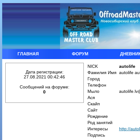
ГЛАВНАЯ
ФОРУМ
ДНЕВНИ
NICK
autolife
Дата регистрации:
Фамилия Имя
autolife au
27.08.2021 00:42:46
Город
Телефон
Сообщений на форуме:
Мыло
autolife.l
0
Ася
Скайп
Сайт
Рождение
Род занятий
Интересы
http://autol
Подпись