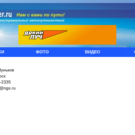
КИ
ФОТО
ВИДЕО
Шуньков
рск
-2335
@ngs.ru