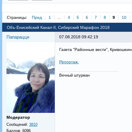
Страницы:
Пред.
1
...
4
5
6
7
8
9
10
Объ-Енисейский Канал II, Сибирский Марафон 2018
Папарацци
07.08.2018 09:42:19
Газета "Районные вести", Кривошеин
Репортаж.
Вечный штурман
Модератор
Сообщений:
3810
Баллов:
6096