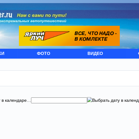
КИ
ФОТО
ВИДЕО
…