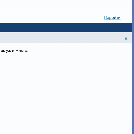
Перейти
#
ак уж и много: