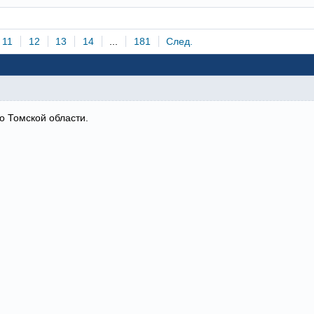
11
12
13
14
...
181
След.
о Томской области.