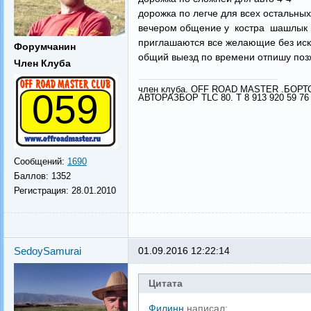
дорожка по легче для всех остальных
вечером общение у костра шашлык п
приглашаются все желающие без иск
Форумчанин
общий выезд по времени отпишу позж
Член Клуба
член клуба. OFF ROAD MASTER .БОР
059
АВТОРАЗБОР TLC 80. Т 8 913 920 59 76
Сообщений:
1690
Баллов:
1352
Регистрация:
28.01.2010
SedoySamurai
01.09.2016 12:22:14
Цитата
Филинн
написал: