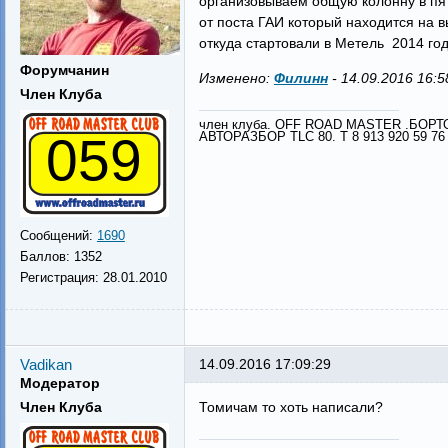
организовываем общую колонну в пят
от поста ГАИ который находится на 
откуда стартовали в Метель 2014 год
Форумчанин
Изменено:
Филинн
-
14.09.2016 16:5
Член Клуба
член клуба. OFF ROAD MASTER .БОР
059
АВТОРАЗБОР TLC 80. Т 8 913 920 59 76
Сообщений:
1690
Баллов:
1352
Регистрация:
28.01.2010
Vadikan
14.09.2016 17:09:29
Модератор
Член Клуба
Томичам то хоть написали?