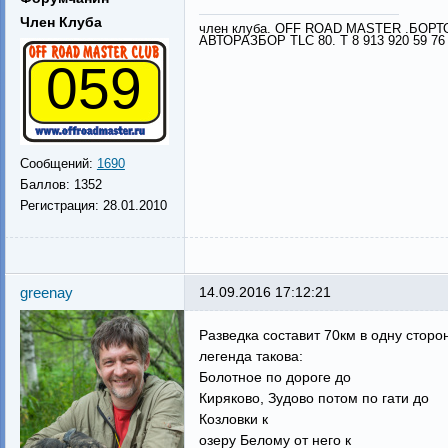
Член Клуба
член клуба. OFF ROAD MASTER .БОР
АВТОРАЗБОР TLC 80. Т 8 913 920 59 76
059
Сообщений:
1690
Баллов:
1352
Регистрация:
28.01.2010
greenay
14.09.2016 17:12:21
Разведка составит 70км в одну сторо
легенда такова:
Болотное по дороге до
Киряково, Зудово потом по гати до
Козловки к
озеру Белому от него к