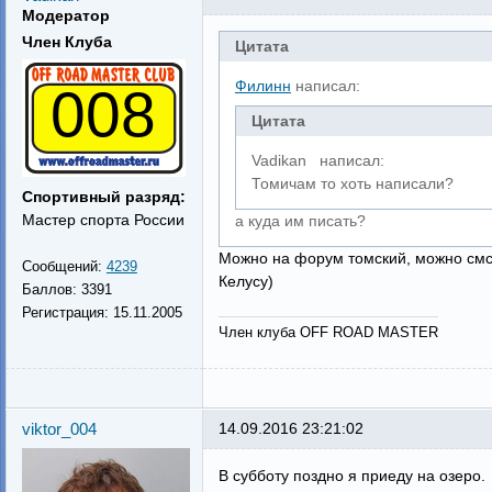
Модератор
Член Клуба
Цитата
Филинн
написал:
008
Цитата
Vadikan написал:
Томичам то хоть написали?
Спортивный разряд:
Мастер спорта России
а куда им писать?
Можно на форум томский, можно смс 
Сообщений:
4239
Келусу)
Баллов:
3391
Регистрация:
15.11.2005
Член клуба OFF ROAD MASTER
viktor_004
14.09.2016 23:21:02
В субботу поздно я приеду на озеро.