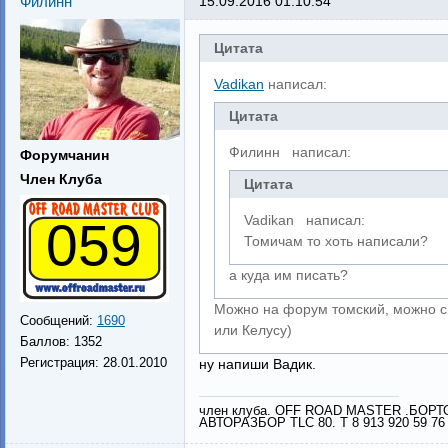
Филинн
15.09.2016 01:10:54
Цитата
Vadikan
написал:
Цитата
Филинн написал:
Форумчанин
Член Клуба
Цитата
Vadikan написал:
059
Томичам то хоть написали?
а куда им писать?
Можно на форум томский, можно см
Сообщений:
1690
или Келусу)
Баллов:
1352
Регистрация:
28.01.2010
ну напиши Вадик.
член клуба. OFF ROAD MASTER .БОР
АВТОРАЗБОР TLC 80. Т 8 913 920 59 76