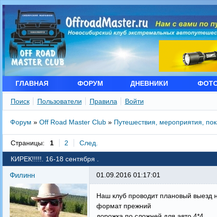
ГЛАВНАЯ
ФОРУМ
ДНЕВНИКИ
ФОТ
Поиск
Пользователи
Правила
Войти
Форум
»
Off Road Master Club
»
Путешествия, мероприятия, по
Страницы:
1
2
След.
КИРЕК!!!!!. 16-18 сентября .
Филинн
01.09.2016 01:17:01
Наш клуб проводит плановый выезд н
формат прежний
дорожка по сложней для авто 4*4