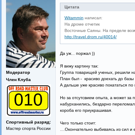
Цитата
Witammin
написал:
На дроме отчетик
Восточные Саяны. На пределе воз
http://travel.drom.ru/40014/
Да уж... поржал ))
Я вижу картину так:
Модератор
Группа товарищей ученых, решили на
План был - красиво доехать до базы 
Член Клуба
А дальше уже красиво покататься по
010
Но за отсутсвием опыта, а может за 
набурханились, бездарно переломали 
короба его приукрашивая.
Спортивный разряд:
Чего только стоит:
Мастер спорта России
....Окончательно выбиваясь из сил и