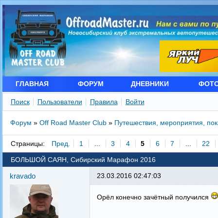
ГЛАВНАЯ
ФОРУМ
ДНЕВНИКИ
ФОТ
Поиск
Пользователи
Правила
Войти
Форум
»
Off Road Master Club
»
Путешествия, мероприятия, по
Страницы:
Пред.
1
...
3
4
5
6
7
...
22
БОЛЬШОЙ САЯН, Сибирский Марафон 2016
kravado
23.03.2016 02:47:03
Орёл конечно зачётный получился