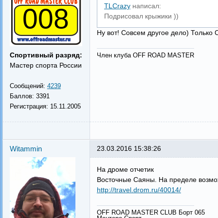
TLCrazy
написал:
008
Подрисовал крыжики ))
Ну вот! Совсем другое дело) Только 
Спортивный разряд:
Член клуба OFF ROAD MASTER
Мастер спорта России
Сообщений:
4239
Баллов:
3391
Регистрация:
15.11.2005
Witammin
23.03.2016 15:38:26
На дроме отчетик
Восточные Саяны. На пределе возм
http://travel.drom.ru/40014/
OFF ROAD MASTER CLUB Борт 065