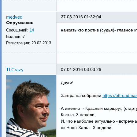
medved
27.03.2016 01:32:04
Форумчанин
начхать кто против (судья)- главное 
Сообщений:
14
Баллов:
7
Регистрация:
20.02.2013
TLCrazy
07.04.2016 03:03:26
Други!
Завтра на собрании
https://offroadmas
А именно - Красный маршрут, (старту
Кызыл. 3 недели,
И, что наиболее актуально - встречн
оз Ноян-Халь. 3 недели.