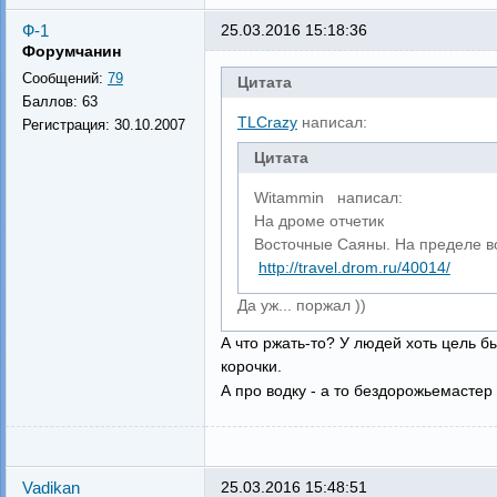
Ф-1
25.03.2016 15:18:36
Форумчанин
Сообщений:
79
Цитата
Баллов:
63
TLCrazy
написал:
Регистрация:
30.10.2007
Цитата
Witammin написал:
На дроме отчетик
Восточные Саяны. На пределе в
http://travel.drom.ru/40014/
Да уж... поржал ))
А что ржать-то? У людей хоть цель б
корочки.
А про водку - а то бездорожьемастер
Vadikan
25.03.2016 15:48:51