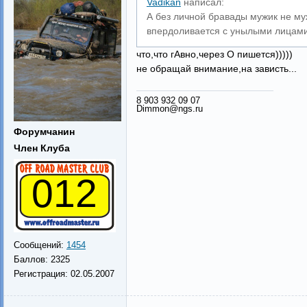
Vadikan
написал:
А без личной бравады мужик не муж
впердоливается с унылыми лицами
что,что гАвно,через О пишется)))))
не обращай внимание,на зависть...
8 903 932 09 07
Dimmon@ngs.ru
Форумчанин
Член Клуба
012
Сообщений:
1454
Баллов:
2325
Регистрация:
02.05.2007