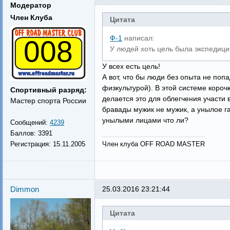
Модератор
Член Клуба
Цитата
Ф-1
написал:
008
У людей хоть цель была экспедиции
У всех есть цель!
А вот, что бы люди без опыта не поп
физкультурой). В этой системе коро
Спортивный разряд:
делается это для облегчения участи 
Мастер спорта России
бравады мужик не мужик, а унылое га
унылыми лицами что ли?
Сообщений:
4239
Баллов:
3391
Член клуба OFF ROAD MASTER
Регистрация:
15.11.2005
Dimmon
25.03.2016 23:21:44
Цитата