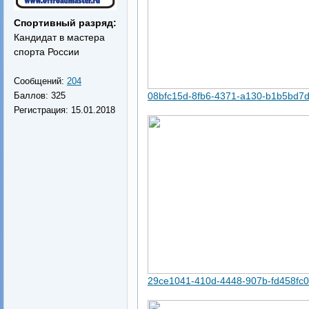
Спортивный разряд:
Кандидат в мастера
спорта России
Сообщений:
204
Баллов:
325
08bfc15d-8fb6-4371-a130-b1b5bd7d
Регистрация:
15.01.2018
29ce1041-410d-4448-907b-fd458fc0