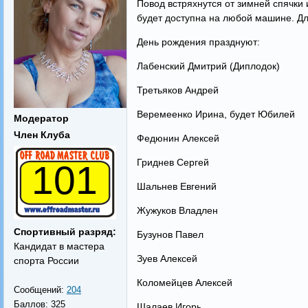
Повод встряхнутся от зимней спячки 
будет доступна на любой машине. Для
День рождения празднуют:
Лабенский Дмитрий (Диплодок)
Третьяков Андрей
Веремеенко Ирина, будет Юбилей
Модератор
Член Клуба
Федюнин Алексей
Гриднев Сергей
101
Шальнев Евгений
Жужуков Владлен
Спортивный разряд:
Бузунов Павел
Кандидат в мастера
Зуев Алексей
спорта России
Коломейцев Алексей
Сообщений:
204
Баллов:
325
Шалаев Игорь