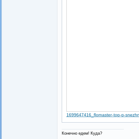
1699647416_flomaster-top-p-snezhnie
Конечно едем! Куда?