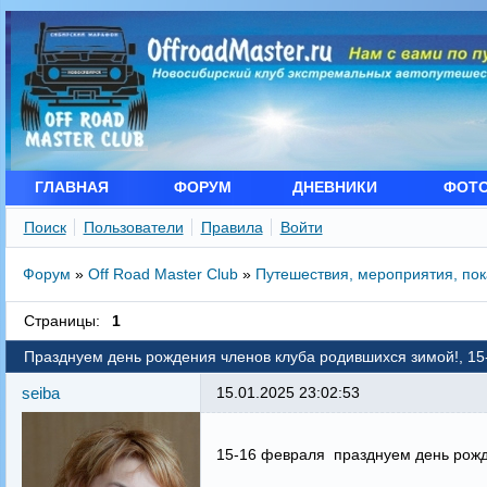
ГЛАВНАЯ
ФОРУМ
ДНЕВНИКИ
ФОТ
Поиск
Пользователи
Правила
Войти
Форум
»
Off Road Master Club
»
Путешествия, мероприятия, по
Страницы:
1
Празднуем день рождения членов клуба родившихся зимой!, 15
seiba
15.01.2025 23:02:53
15-16 февраля празднуем день рожд