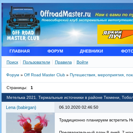
ГЛАВНАЯ
ФОРУМ
ДНЕВНИКИ
ФОТ
Поиск
Пользователи
Правила
Войти
Форум
»
Off Road Master Club
»
Путешествия, мероприятия, по
Страницы:
1
Метелька 2021. Термальные источники в районе Тюмени, Тобольс
Lena (babirgan)
06.10.2020 02:46:50
Традиционно планируем встретить Но
Предварительный план 8 дней, 7 ноч