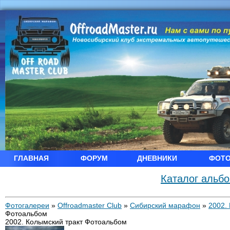
ГЛАВНАЯ
ФОРУМ
ДНЕВНИКИ
ФОТ
Каталог альб
Фотогалереи
»
Offroadmaster Club
»
Сибирский марафон
»
2002.
Фотоальбом
2002. Колымский тракт Фотоальбом