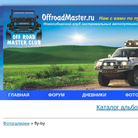
ГЛАВНАЯ
ФОРУМ
ДНЕВНИКИ
ФОТ
Каталог альб
Фотогалереи
»
fly-by