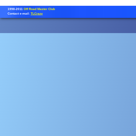
1998-2011
Off Road Master Club
Contact e-mail:
TLCrazy