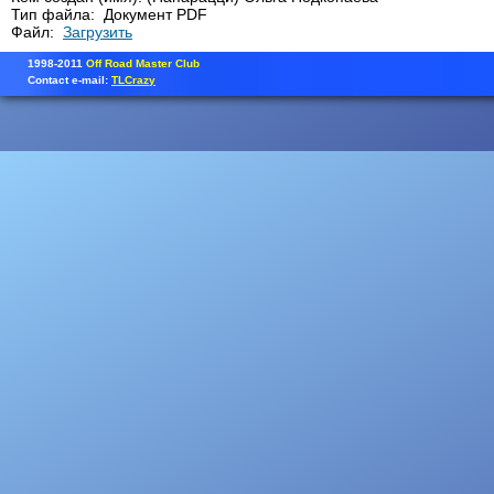
Тип файла: Документ PDF
Файл:
Загрузить
1998-2011
Off Road Master Club
Contact e-mail:
TLCrazy