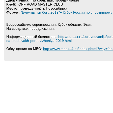
Дисциплина:
На средствах передвижения
Клуб:
OFF ROAD MASTER CLUB
Место проведения:
г. Новосибирск
Форум:
"Бурундучьи бега 2019"+ Кубок России по спортивному т
Всероссийские соревнования, Кубок области. Этап.
На средствах передвижения.
Информационный бюллетень:
http://no-tssr.ru/sorevnovanija/po
na-sredstvakh-peredvizheniya-2019.html
Обсуждение на МБО:
http://www.mbo4x4.ru/index.phtml?way=f