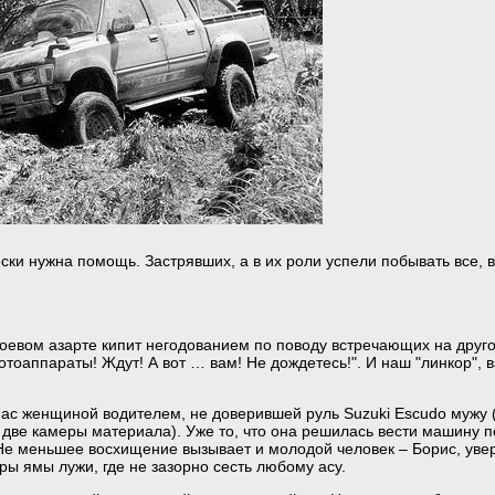
ски нужна помощь. Застрявших, а в их роли успели побывать все, 
оевом азарте кипит негодованием по поводу встречающих на друг
тоаппараты! Ждут! А вот … вам! Не дождетесь!". И наш "линкор", 
ас женщиной водителем, не доверившей руль Suzuki Escudo мужу 
две камеры материала). Уже то, что она решилась вести машину п
Не меньшее восхищение вызывает и молодой человек – Борис, уве
ры ямы лужи, где не зазорно сесть любому асу.