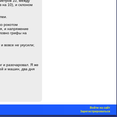
 метров 10, между
 на 10), и склоном
леи.
ко рокотом
ся, и напряжение
словно грифы на
и вовсе не укусили;
ог и разочаровал. Я же
ей и машин, два дня
Войти на сайт
Зарегистрироваться