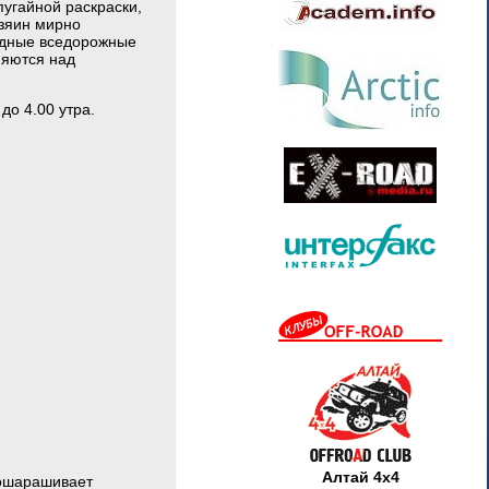
пугайной раскраски,
озяин мирно
редные вседорожные
няются над
до 4.00 утра.
Алтай 4х4
 ошарашивает