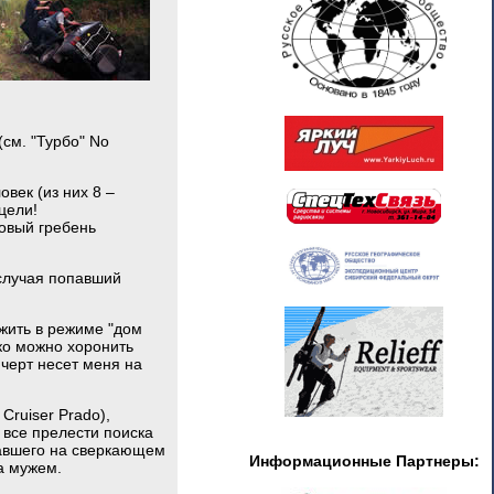
(см. "Турбо" No
век (из них 8 –
цели!
товый гребень
 случая попавший
 жить в режиме "дом
ько можно хоронить
черт несет меня на
Cruiser Prado),
 все прелести поиска
ахавшего на сверкающем
Информационные Партнеры:
за мужем.