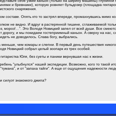
едставьте себе узкий каньон (только на ширину машины) глубиной
нями и бревнами), которую ровняет бульдозер (площадка гектаров
истского снаряжения.
ном составе. Опять кто то застрял впереди, промахнувшись мимо ко
толком не видно. И вдруг в растерянной тишине, сглаживаемой толь
оз, мороз!…". Это Володя Новицкий запел от всей души. Все смеют
дорогу, и мы покидаем гостеприимный каньон. А сверху на нас, 
идеть не доводилось. Слава богу, выбрались.
а меньше, чем комары и слепни. В первый день путешествия никого 
одя Новицкий собрал целый зоопарк из трех особей.
гитаристка Юля, без суеты и паники вернувшая нас к жизни.
гребень "улыбнулся" нашей экспедиции. Возможно, кого то такой ит
 "тумана", и от "запаха тайги". А еще от ощущения надежности люд
и силуэт знакомого джипа?