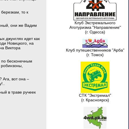
березкам, то к
Клуб Экстремального
мный, они же Вадим
Атотуризма "Направление"
(г. Одесса)
ых джунглях идет как
оди Новицкого, на
на Виктора
Клуб путешественников "Арба"
(г. Томск)
я по бесконечным
 робинзоны,
 Ага, вот она –
!..
ный в траве ручеек
СТК "Экстремал"
(г. Красноярск)