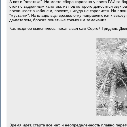
А вот и "экзотика". На месте сбора каравана у поста ГАИ за 
стоит с задранным капотом, из под которого доносится звук 
посапывает в кабине и, похоже, никуда не торопится. На пл
"мустанги". Их владельцы вразвалочку направляются к выше
двигателем, бросая понятные только им замечания.
Как позднее выяснилось, посапывал сам Сергей Гриднев. Дви
Время идет, старта все нет, и неопределенность плавно пере