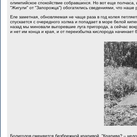
олимпийское спокойствие собравшихся. Но вот еще полчаса, и
"Жигули" от "Запорожца") обогатились сведениями, что наше 
Еле заметная, обновляемая не чаще раза в год колея петляет
спускается с очередного холма и попадает в море белой кип
назад мы миновали выгоревшие луга пригорода, а сейчас вокр
и нет им конца и края, и от переизбытка кислорода начинает 
Болиголов сменяется безбрежной крапивой. "Крапива? – недо