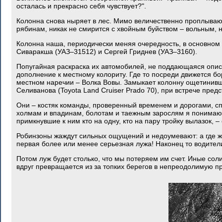
осталась и прекрасно себя чувствует?".
Колонна снова ныряет в лес. Мимо величественно проплывают 
рябинам, никак не смирится с хвойным буйством – вольным
Колонна наша, периодически меняя очередность, в основном
Сиваракша (УАЗ–31512) и Сергей Гриднев (УАЗ–3160).
Попугайная раскраска их автомобилей, не поддающаяся описа
дополнение к местному колориту. Где то посреди движется б
местном наречии – Волка Вовы. Замыкает колонну ощетинив
Селиванова (Toyota Land Cruiser Prado 70), при встрече пред
Они – костяк команды, проверенный временем и дорогами, сп
холмам и впадинам, болотам и таежным зарослям я понимаю
примкнувшие к ним кто на одну, кто на пару тройку вылазок,
Робинзоны жаждут сильных ощущений и недоумевают: а где же
первая более или менее серьезная лужа! Наконец то водители
Потом луж будет столько, что мы потеряем им счет. Иные сол
вдруг превращается из за топких берегов в непреодолимую пр