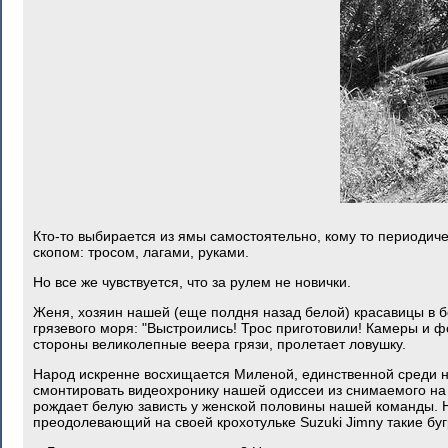
Кто-то выбирается из ямы самостоятельно, кому то периодиче
скопом: тросом, лагами, руками.
Но все же чувствуется, что за рулем не новички.
Женя, хозяин нашей (еще полдня назад белой) красавицы в б
грязевого моря: "Выстроились! Трос приготовили! Камеры и фо
стороны великолепные веера грязи, пролетает ловушку.
Народ искренне восхищается Миленой, единственной среди н
смонтировать видеохронику нашей одиссеи из снимаемого на 
рождает белую зависть у женской половины нашей команды. 
преодолевающий на своей крохотульке Suzuki Jimny такие буг