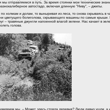
 мы отправляемся в путь. За время стоянки мои технические знани
разнокалиберное автостадо, включая длинную "Ниву", – джипы.
 по холмам и долам, то выныривая из леса, то снова скрываясь в 
ени цветущего болиголова, скрывающего машины по самые крыши. 
уг – травяные джунгли напоенной влагой зелени. Нас качает в зел
болеть голова.
умеваем мы. – Может, здесь стояла деревня? Люди давно ушли, а 