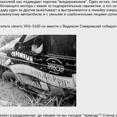
барахолкой нас поджидает парочка "внедорожников". Один из них, по
работающего мотора с каким то подозрительным скрежетом, а его х
ощадку один за другим выкатывают и выстраиваются в линейку оче
упомянутому автомобилю и с умными и озабоченными лицами скло
гатель своего УАЗ–3160 он вместе с Вадимом Сиваракшей собирал 
текает в раздражение: да увидим ли мы сегодня "природу"? Слегка