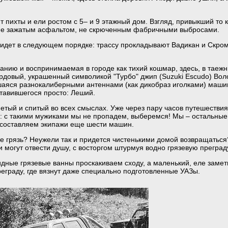
пихты и ели ростом с 5– и 9 этажный дом. Взгляд, привыкший то к 
, не зажатым асфальтом, не скрюченным фабричными выбросами.
 идет в следующем порядке: трассу прокладывают Вадикан и Скро
нию и воспринимаемая в городе как тихий кошмар, здесь, в таежн
ордовый, украшенный символикой "Турбо" джип (Suzuki Escudo) Вол
шаяся разнокалиберными антеннами (как дикобраз иголками) маши
ставившегося просто: Леший.
етый и спитый во всех смыслах. Уже через пару часов путешестви
: с такими мужиками мы не пропадем, выберемся! Мы – остальные
 – составляем экипажи еще шести машин.
 грязь? Неужели так и придется чистенькими домой возвращаться?
 могут отвести душу, с восторгом штурмуя водно грязевую преграду
идные грязевые ванны проскакиваем сходу, а маленький, еле замет
еграду, где вязнут даже специально подготовленные УАЗы.