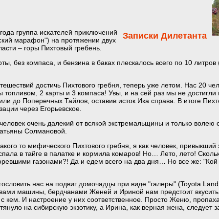
 года группа искателей приключений
Записки Дилетанта
рский марафон") на протяжении двух
асти – горы Пихтовый гребень.
ы, без компаса, и бензина в баках плескалось всего по 10 литров 
тешествий достичь Пихтового гребня, теперь уже летом. Нас 20 чело
 топливом, 2 карты и 3 компаса! Увы, и на сей раз мы не достигли 
или до Поперечных Тайлов, оставив исток Ика справа. В итоге Пих
зации через Егорьевское.
человек очень далекий от всякой экстремальщины и только волею
 Татьяны Солмановой.
акого то мифического Пихтового гребня, я как человек, привыкший
 спала в тайге в палатке и кормила комаров! Но… Лето, лето! Скол
ревшими газонами?! Да и едем всего на два дня… Но все же: "Кой 
словить нас на подвиг домочадцы при виде "галеры" (Toyota Land 
яевами машины, бердчанами Женей и Ириной нам предстоит вкусить
наю с кем. И настроение у них соответственное. Просто Женю, проп
тянуло на сибирскую экзотику, а Ирина, как верная жена, следует 