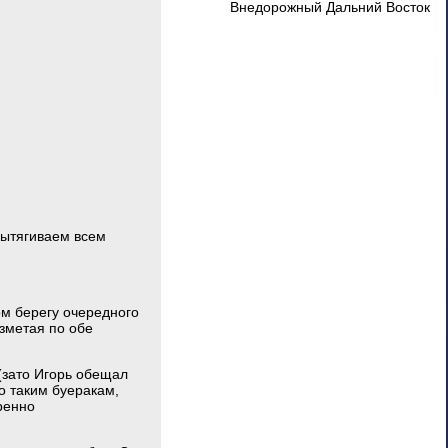
Внедорожный Дальний Восток
вытягиваем всем
ом берегу очередного
взметая по обе
(зато Игорь обещал
о таким буеракам,
ренно