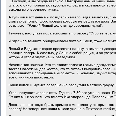
…Господи, а вы откуда взялись? Навстречу нам из чащи выны
благосклонно принимают кусочки колбасы и скрываются в лесу
выхода из очередного тупика.
А тупиков в тот день мы повидали немало: едва заметная, с 
скрываясь топью, форсировать которую не решается даже Ви
возгласил: "Редкий Леший долетит до середины лужи!".
Темнеет; наступает пора вспомнить поговорку "Утро вечера м
И здесь по темноте обнаруживаем потерю Саши, тоже новичка
Леший и Вадикан в корне пресекают панику, высылают дозорн
порядке лагерь. К счастью, у Саши с собой рация, и он увер
которым утром уйдут наши разведчики.
Ночевка так ночевка. Кто то ставит палатки (самые догадливы
таскает валежник для костра, кто то готовит импровизированны
вспоминаются пройденные километры и, конечно, звучит гита
все стихийной дискотекой.
Наши вопли и музыка совершенно распугали местную фауну, и
Утро наступает часов в пять. Где-то к 7.30 все уже на ногах. 
От них мы и узнаем, что вместо Ика упороли до Поперечных 
Делать нечего, надо брать пример с монголов, у которых, как 
вперед! Но теперь все наши мысли уже не о Пихтовом гребне,