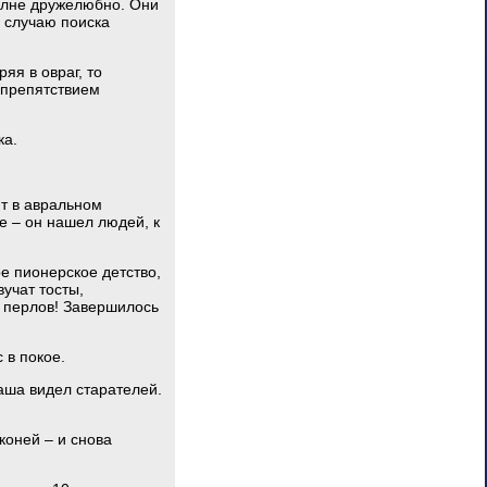
полне дружелюбно. Они
о случаю поиска
яя в овраг, то
 препятствием
ка.
т в авральном
е – он нашел людей, к
ое пионерское детство,
вучат тосты,
х перлов! Завершилось
 в покое.
 Саша видел старателей.
коней – и снова