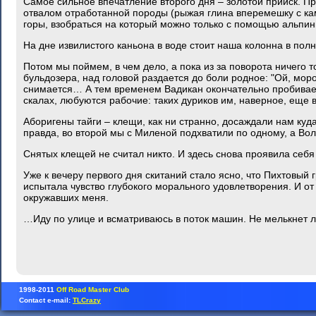
Самое сильное впечатление второго дня – золотой прииск. Пр
отвалом отработанной породы (рыжая глина вперемешку с кам
горы, взобраться на который можно только с помощью альпин
На дне извилистого каньона в воде стоит наша колонна в пол
Потом мы поймем, в чем дело, а пока из за поворота ничего 
бульдозера, над головой раздается до боли родное: "Ой, мор
снимается… А тем временем Вадикан окончательно пробивает 
скалах, любуются рабочие: таких дуриков им, наверное, еще в
Аборигены тайги – клещи, как ни странно, досаждали нам куд
правда, во второй мы с Миленой подхватили по одному, а Вол
Снятых клещей не считал никто. И здесь снова проявила себя 
Уже к вечеру первого дня скитаний стало ясно, что Пихтовый 
испытала чувство глубокого морального удовлетворения. И от
окружавших меня.
…Иду по улице и всматриваюсь в поток машин. Не мелькнет л
1998-2011
Off Road Master Club
Contact e-mail:
TLCrazy