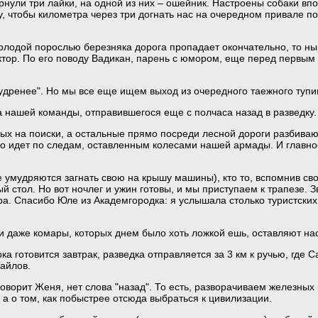
рнули три лайки, на одной из них – ошейник. Настроены собаки в
, чтобы километра через три догнать нас на очередном привале п
молодой порослью березняка дорога пропадает окончательно, то ныр
ктор. По его поводу Вадикан, парень с юмором, еще перед первым
удренее". Но мы все еще ищем выход из очередного таежного тупи
 нашей команды, отправившегося еще с полчаса назад в разведку.
ых на поиски, а остальные прямо посреди лесной дороги разбиваю
ено идет по следам, оставленным колесами нашей армады. И главно
е умудряются загнать свою на крышу машины), кто то, вспомнив св
й стол. Но вот ночлег и ужин готовы, и мы приступаем к трапезе. З
ра. Спасибо Юле из Академгородка: я услышала столько туристски
 даже комары, которых днем было хоть ложкой ешь, оставляют нас
Пока готовится завтрак, разведка отправляется за 3 км к ручью, где
Тайлов.
говорит Женя, нет слова "назад". То есть, разворачиваем железных 
 а о том, как побыстрее отсюда выбраться к цивилизации.