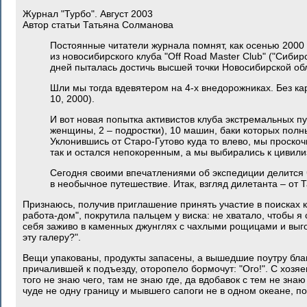
Журнал "Турбо". Август 2003
Автор статьи Татьяна Солманова
Постоянные читатели журнала помнят, как осенью 2000
из новосибирского клуба "Off Road Master Club" ("Сиби
дней пыталась достичь высшей точки Новосибирской обл
Шли мы тогда вдевятером на 4-х внедорожниках. Без карт
10, 2000).
И вот новая попытка активистов клуба экстремальных пу
женщины, 2 – подростки), 10 машин, баки которых полны
Уклонившись от Старо-Гутово куда то влево, мы проскоч
так и остался непокоренным, а мы выбирались к цивили
Сегодня своими впечатлениями об экспедиции делится 
в необычное путешествие. Итак, взгляд дилетанта – от
Признаюсь, получив приглашение принять участие в поисках к
работа-дом", покрутила пальцем у виска: не хватало, чтобы я
себя заживо в каменных джунглях с чахлыми рощицами и выго
эту галеру?".
Вещи упакованы, продукты запасены, а вышедшие поутру благо
причалившей к подъезду, оторопело бормочут: "Ого!". С хоз
того не знаю чего, там не знаю где, да вдобавок с тем не з
чуде не одну границу и мывшего сапоги не в одном океане, по