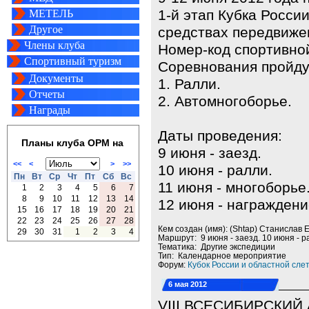
1-й этап Кубка Росси
МЕТЕЛЬ
Другое
средствах передвиже
Члены клуба
Номер-код спортивно
Спортивный туризм
Соревнования пройдут
Документы
1. Ралли.
Отчеты
2. Автомногоборье.
Награды
Даты проведения:
Планы клуба ОРМ на
9 июня - заезд.
<<
<
>
>>
10 июня - ралли.
Пн
Вт
Ср
Чт
Пт
Сб
Вс
11 июня - многоборье
1
2
3
4
5
6
7
8
9
10
11
12
13
14
12 июня - награждени
15
16
17
18
19
20
21
22
23
24
25
26
27
28
Кем создан (имя): (Shtap) Станислав
29
30
31
1
2
3
4
Маршрут: 9 июня - заезд. 10 июня - р
Тематика: Другие экспедиции
Тип: Календарное мероприятие
Форум:
Кубок России и областной сле
6 мая 2012
VIII ВСЕСИБИРСКИЙ