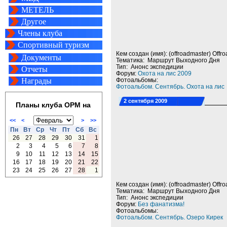
МЕТЕЛЬ
Другое
Члены клуба
Спортивный туризм
Кем создан (имя): (offroadmaster) Offr
Документы
Тематика: Маршрут Выходного Дня
Тип: Анонс экспедиции
Отчеты
Форум:
Охота на лис 2009
Награды
Фотоальбомы:
Фотоальбом. Сентябрь. Охота на лис
2 сентября 2009
Планы клуба ОРМ на
<<
<
>
>>
Пн
Вт
Ср
Чт
Пт
Сб
Вс
26
27
28
29
30
31
1
2
3
4
5
6
7
8
9
10
11
12
13
14
15
16
17
18
19
20
21
22
23
24
25
26
27
28
1
Кем создан (имя): (offroadmaster) Offr
Тематика: Маршрут Выходного Дня
Тип: Анонс экспедиции
Форум:
Без фанатизма!
Фотоальбомы:
Фотоальбом. Сентябрь. Озеро Кирек