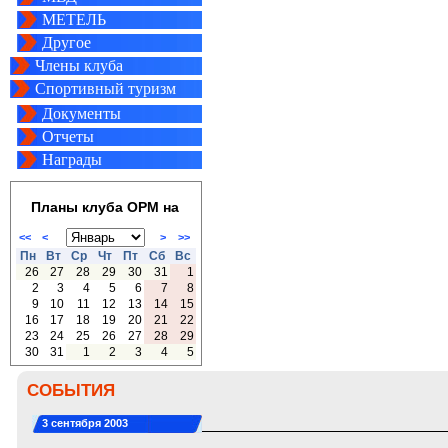
МЕТЕЛЬ
Другое
Члены клуба
Спортивный туризм
Документы
Отчеты
Награды
Планы клуба ОРМ на
<<
<
>
>>
Пн
Вт
Ср
Чт
Пт
Сб
Вс
26
27
28
29
30
31
1
2
3
4
5
6
7
8
9
10
11
12
13
14
15
16
17
18
19
20
21
22
23
24
25
26
27
28
29
30
31
1
2
3
4
5
СОБЫТИЯ
3 сентября 2003