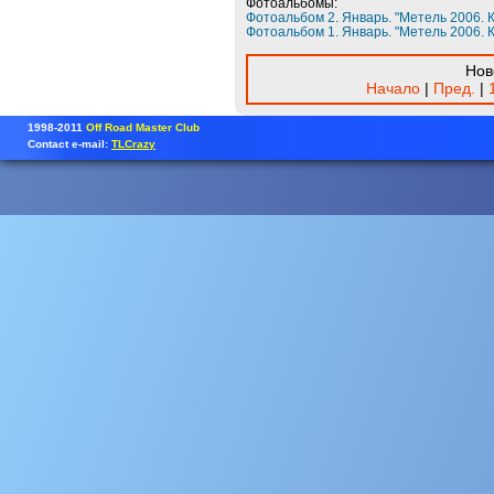
Фотоальбомы:
Фотоальбом 2. Январь. "Метель 2006. 
Фотоальбом 1. Январь. "Метель 2006. 
Нов
Начало
|
Пред.
|
1998-2011
Off Road Master Club
Contact e-mail:
TLCrazy