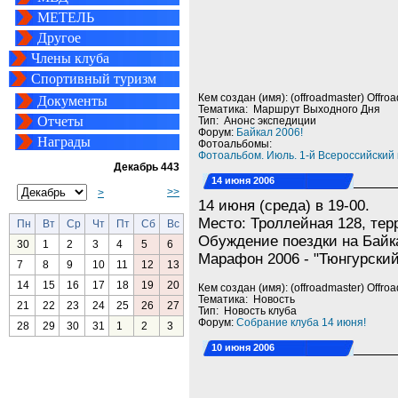
МЕТЕЛЬ
Другое
Члены клуба
Спортивный туризм
Кем создан (имя): (offroadmaster) Offro
Документы
Тематика: Маршрут Выходного Дня
Отчеты
Тип: Анонс экспедиции
Форум:
Байкал 2006!
Награды
Фотоальбомы:
Фотоальбом. Июль. 1-й Всероссийский
Декабрь 443
14 июня 2006
>>
>
14 июня (среда) в 19-00.
Место: Троллейная 128, тер
Пн
Вт
Ср
Чт
Пт
Сб
Вс
Обуждение поездки на Байк
30
1
2
3
4
5
6
Марафон 2006 - "Тюнгурский
7
8
9
10
11
12
13
14
15
16
17
18
19
20
Кем создан (имя): (offroadmaster) Offro
Тематика: Новость
21
22
23
24
25
26
27
Тип: Новость клуба
Форум:
Собрание клуба 14 июня!
28
29
30
31
1
2
3
10 июня 2006