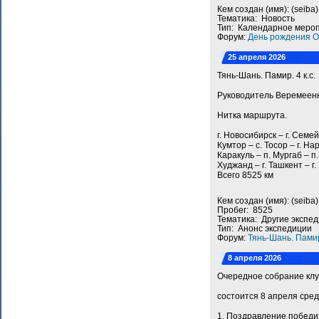
Кем создан (имя): (seib
Тематика: Новость
Тип: Календарное меро
Форум:
День рождения O
25 апреля 2026
Тянь-Шань. Памир. 4 к.с.
Руководитель Веремеен
Нитка маршрута.
г. Новосибирск – г. Семей
Кумтор – с. Тосор – г. Н
Каракуль – п. Мургаб – п
Худжанд – г. Ташкент – г.
Всего 8525 км
Кем создан (имя): (seib
Пробег: 8525
Тематика: Другие экспе
Тип: Анонс экспедиции
Форум:
Тянь-Шань. Пами
8 апреля 2026
Очередное собрание кл
состоится 8 апреля сред
1. Поздравление победи