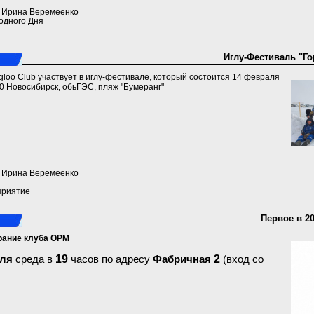
a) Ирина Веремеенко
одного Дня
Иглу-Фестиваль "Г
gloo Club участвует в иглу-фестивале, который состоится 14 февраля
00 Новосибирск, обьГЭС, пляж "Бумеранг"
a) Ирина Веремеенко
приятие
Первое в 2
брание клуба ОРМ
19
2
ля
среда в
часов по адресу
Фабричная
(вход со