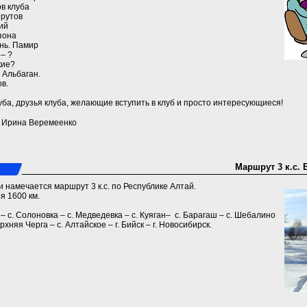
в клуба
шрутов
ий
зона
ань. Памир
 – ?
кие?
 Альбаган.
ов.
ба, друзья клуба, желающие вступить в клуб и просто интересующиеся!
a) Ирина Веремеенко
Маршрут 3 к.с. 
 намечается маршрут 3 к.с. по Республике Алтай.
я 1600 км.
к – с. Солоновка – с. Медведевка – с. Куяган– с. Барагаш – с. Шебалино
рхняя Черга – с. Алтайское – г. Бийск – г. Новосибирск.