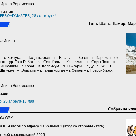
a) Ирина Веремеенко
приятие
FFROADMASTER, 28 лет в пути!
Тянь-Шань. Памир. Марш
ко Ирина
 – с. Коктума – г. Талдыкорган – п. Басши – п. Кеген – п. Каракол – оз.
арын – ур. Таш-Рабат – оз. Сон-Коль – г. Казарман – п. Сары-Таш – п.
. Ишкашим – г. Хорог – п. Калаихум – п. Обигарм – г. Душанбе – г.
 Шымкент – г. Алматы – г. Талдыкорган – г. Семей – г. Новосибирск.
a) Ирина Веремеенко
диции
р. 25 апреля-18 мая
Собрание клуб
уба ОРМ
а в 19 часов по адресу Фабричная 2 (вход со стороны катка).
телей соревнований 2025