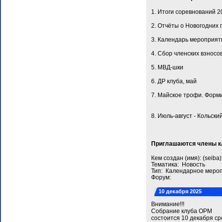
1. Итоги соревнований 2
2. Отчёты о Новогодних 
3. Календарь мероприят
4. Сбор членских взносо
5. МВД-шки
6. ДР клуба, май
7. Майское трофи. Форм
8. Июль-август - Кольск
Приглашаются члены кл
Кем создан (имя): (seib
Тематика: Новость
Тип: Календарное меро
Форум:
10 декабря 2025
Внимание!!!
Собрание клуба ОРМ
состоится 10 декабря ср