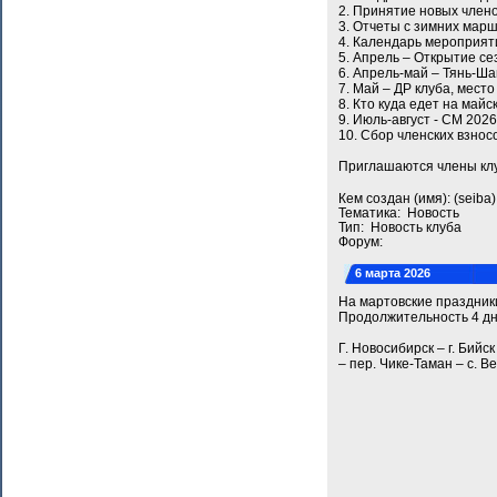
2. Принятие новых члено
3. Отчеты с зимних мар
4. Календарь мероприят
5. Апрель – Открытие се
6. Апрель-май – Тянь-Ш
7. Май – ДР клуба, место
8. Кто куда едет на майс
9. Июль-август - СМ 2026
10. Сбор членских взнос
Приглашаются члены клу
Кем создан (имя): (seib
Тематика: Новость
Тип: Новость клуба
Форум:
6 марта 2026
На мартовские праздники
Продолжительность 4 дн
Г. Новосибирск – г. Бийс
– пер. Чике-Таман – с. Ве