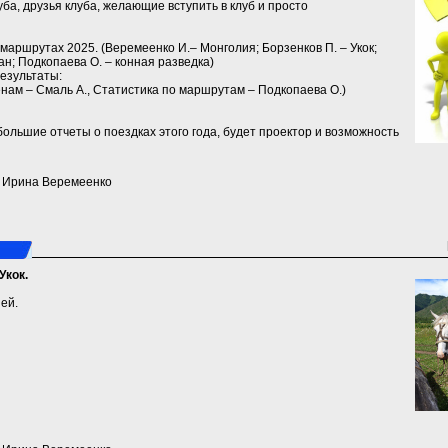
а, друзья клуба, желающие вступить в клуб и просто
маршрутах 2025. (Веремеенко И.‒ Монголия; Борзенков П. ‒ Укок;
ан; Подкопаева О. ‒ конная разведка)
езультаты:
нам ‒ Смаль А., Статистика по маршрутам – Подкопаева О.)
ольшие отчеты о поездках этого года, будет проектор и возможность
a) Ирина Веремеенко
Укок.
ей.