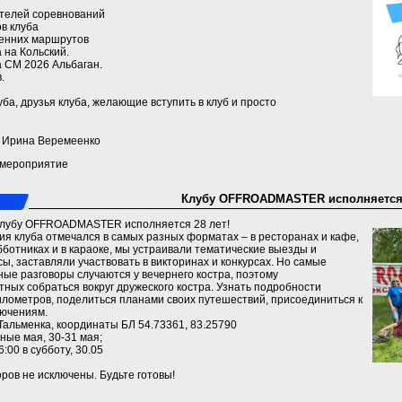
ителей соревнований
в клуба
сенних маршрутов
 на Кольский.
 СМ 2026 Альбаган.
.
а, друзья клуба, желающие вступить в клуб и просто
a) Ирина Веремеенко
 мероприятие
Клубу OFFROADMASTER исполняется 2
 клубу OFFROADMASTER исполняется 28 лет!
ия клуба отмечался в самых разных форматах – в ресторанах и кафе,
бботниках и в караоке, мы устраивали тематические выезды и
сы, заставляли участвовать в викторинах и конкурсах. Но самые
ые разговоры случаются у вечернего костра, поэтому
ных собраться вокруг дружеского костра. Узнать подробности
илометров, поделиться планами своих путешествий, присоединиться к
ючениям.
.Тальменка, координаты БЛ 54.73361, 83.25790
ные мая, 30-31 мая;
:00 в субботу, 30.05
ров не исключены. Будьте готовы!