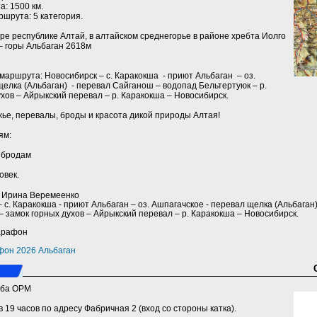
: 1500 км.
шрута: 5 категория.
ре республике Алтай, в алтайском среднегорье в районе хребта Иолго
 – горы Альбаган 2618м
маршрута: Новосибирск – с. Каракокша - приют Альбаган – оз.
елка (Альбаган) - перевал Сайганош – водопад Бельтертуюк – р.
ухов – Айрыкский перевал – р. Каракокша – Новосибирск.
ье, перевалы, броды и красота дикой природы Алтая!
ям:
к бродам
овек.
a) Ирина Веремеенко
с. Каракокша - приют Альбаган – оз. Ашпагачское - перевал щелка (Альбаган
 – замок горных духов – Айрыкский перевал – р. Каракокша – Новосибирск.
арафон
фон 2026 Альбаган
уба ОРМ
в 19 часов по адресу Фабричная 2 (вход со стороны катка).