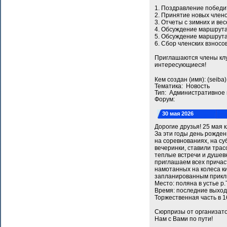
1. Поздравление побед
2. Принятие новых члено
3. Отчеты с зимних и ве
4. Обсуждение маршрута
5. Обсуждение маршрута
6. Сбор членских взносов
Приглашаются члены клуб
интересующиеся!
Кем создан (имя): (seib
Тематика: Новость
Тип: Административное
Форум:
30 мая 2026
Дорогие друзья! 25 мая
За эти годы день рожден
на соревнованиях, на су
вечеринки, ставили трас
теплые встречи и душевн
приглашаем всех причаст
намотанных на колеса к
запланированным прикл
Место: поляна в устье р
Время: последние выход
Торжественная часть в 16
Сюрпризы от организато
Нам с Вами по пути!