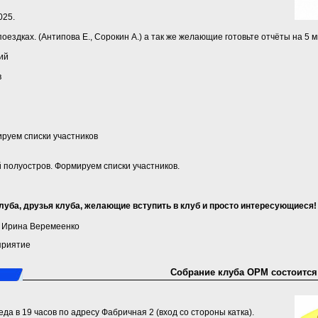
025.
поездках. (Антипова Е., Сорокин А.) а так же желающие готовьте отчёты на 5 
ий
в
ируем списки участников
ий полуостров. Формируем списки участников.
уба, друзья клуба, желающие вступить в клуб и просто интересующиеся!
a) Ирина Веремеенко
приятие
Собрание клуба ОРМ состоится 
еда в 19 часов по адресу Фабричная 2 (вход со стороны катка).