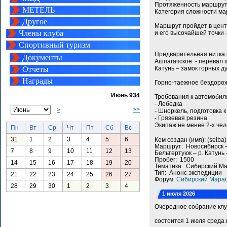
Протяженность маршрута
МЕТЕЛЬ
Категория сложности мар
Другое
Маршрут пройдет в цент
Члены клуба
и его высочайшей точки
Спортивный туризм
Предварительная нитка 
Документы
Ашпагачское - перевал щ
Отчеты
Катунь – замок горных д
Награды
Горно-таежное бездорож
Июнь 934
Требования к автомобил
- Лебедка
>>
>
- Шноркель, подготовка 
- Грязевая резина
Экипаж не менее 2-х чел
Пн
Вт
Ср
Чт
Пт
Сб
Вс
31
1
2
3
4
5
6
Кем создан (имя): (seib
Маршрут: Новосибирск – 
7
8
9
10
11
12
13
Бельтертуюк – р. Катунь
Пробег: 1500
14
15
16
17
18
19
20
Тематика: Сибирский М
Тип: Анонс экспедиции
21
22
23
24
25
26
27
Форум:
Сибирский Мара
28
29
30
1
2
3
4
1 июля 2026
Очередное собрание кл
состоится 1 июля среда 