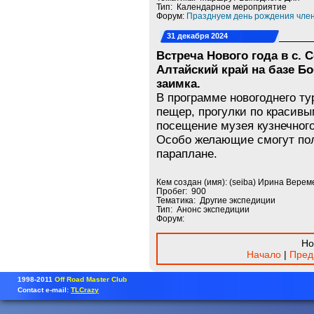
Тип: Календарное мероприятие
Форум:
Празднуем день рождения член
31 декабря 2024
Встреча Нового года в с. 
Алтайский край на базе Б
заимка.
В программе новогоднего т
пещер, прогулки по красив
посещение музея кузнечного
Особо желающие смогут пол
параплане.
Кем создан (имя): (seiba) Ирина Верем
Пробег: 900
Тематика: Другие экспедиции
Тип: Анонс экспедиции
Форум:
Но
Начало
|
Пред
1998-2011
Off Road Master Club
Contact e-mail:
TLCrazy