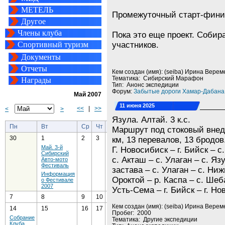
МЕТЕЛЬ
Промежуточный старт-фини
Другое
Члены клуба
Пока это еще проект. Собир
Спортивный туризм
участников.
Документы
Отчеты
Кем создан (имя): (seiba) Ирина Верем
Тематика: Сибирский Марафон
Награды
Тип: Анонс экспедиции
Форум:
Забытые дороги Хамар-Дабана
Май 2007
11 июня 2025
<<
|
>>
<
>
Язула. Алтай. 3 к.с.
Пн
Вт
Ср
Чт
Пт
Сб
Вс
Маршрут под стоковый внед
30
1
2
3
4
5
6
км, 13 перевалов, 13 бродов
Май. 3-й
Г. Новосибиск – г. Бийск – с
Сибирский
с. Акташ – с. Улаган – с. Яз
Авто-мото
Фестиваль
застава – с. Улаган – с. Ниж
Информация
Ороктой – р. Каспа – с. Шеб
о Фестивале
2007
Усть-Сема – г. Бийск – г. Но
7
8
9
10
11
12
13
Кем создан (имя): (seiba) Ирина Верем
14
15
16
17
18
19
20
Пробег: 2000
Собрание
Тематика: Другие экспедиции
Клуба