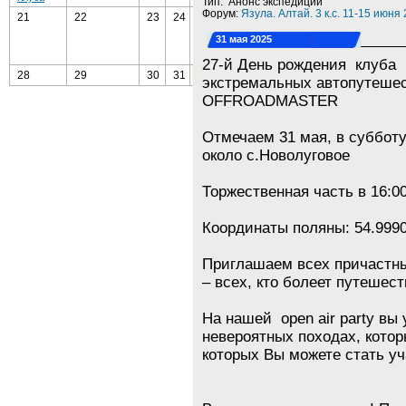
Тип: Анонс экспедиции
Форум:
Язула. Алтай. 3 к.с. 11-15 июня
21
22
23
24
25
26
27
День
31 мая 2025
Рождения
Клуба
27-й День рождения клуба
28
29
30
31
1
2
3
экстремальных автопутеше
OFFROADMASTER
Отмечаем 31 мая, в субботу
около с.Новолуговое
Торжественная часть в 16:00
Координаты поляны: 54.9990
Приглашаем всех причастных
– всех, кто болеет путешес
На нашей open air party вы
невероятных походах, кото
которых Вы можете стать уч