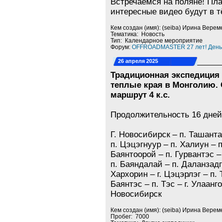
Встречаемся на поляне! Пл
интересные видео будут в т
Кем создан (имя): (seiba) Ирина Верем
Тематика: Новость
Тип: Календарное мероприятие
Форум:
OFFROADMASTER 27 лет! День
26 апреля 2025
Традиционная экспедиция 
теплые края в Монголию.
маршрут 4 к.с.
Продолжительность 16 дней
Г. Новосибирск – п. Ташанта 
п. Цэцэгнуур – п. Халиун – п
Баянтоорой – п. Гурвантэс –
п. Баяндалай – п. Даланзадг
Хархорин – г. Цэцэрлэг – п. 
Баянтэс – п. Тэс – г. Улаанг
Новосибирск
Кем создан (имя): (seiba) Ирина Верем
Пробег: 7000