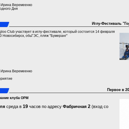
a) Ирина Веремеенко
одного Дня
Иглу-Фестиваль "Г
gloo Club участвует в иглу-фестивале, который состоится 14 февраля
00 Новосибирск, обьГЭС, пляж "Бумеранг"
a) Ирина Веремеенко
приятие
Первое в 2
брание клуба ОРМ
19
2
ля
среда в
часов по адресу
Фабричная
(вход со