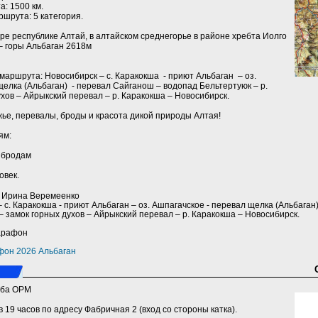
: 1500 км.
шрута: 5 категория.
ре республике Алтай, в алтайском среднегорье в районе хребта Иолго
 – горы Альбаган 2618м
маршрута: Новосибирск – с. Каракокша - приют Альбаган – оз.
елка (Альбаган) - перевал Сайганош – водопад Бельтертуюк – р.
ухов – Айрыкский перевал – р. Каракокша – Новосибирск.
ье, перевалы, броды и красота дикой природы Алтая!
ям:
к бродам
овек.
a) Ирина Веремеенко
с. Каракокша - приют Альбаган – оз. Ашпагачское - перевал щелка (Альбаган
 – замок горных духов – Айрыкский перевал – р. Каракокша – Новосибирск.
арафон
фон 2026 Альбаган
уба ОРМ
в 19 часов по адресу Фабричная 2 (вход со стороны катка).