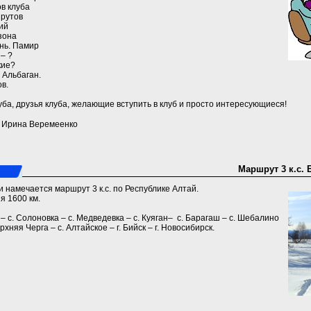
в клуба
шрутов
ий
зона
ань. Памир
 – ?
кие?
 Альбаган.
ов.
ба, друзья клуба, желающие вступить в клуб и просто интересующиеся!
a) Ирина Веремеенко
Маршрут 3 к.с. 
 намечается маршрут 3 к.с. по Республике Алтай.
я 1600 км.
к – с. Солоновка – с. Медведевка – с. Куяган– с. Барагаш – с. Шебалино
рхняя Черга – с. Алтайское – г. Бийск – г. Новосибирск.