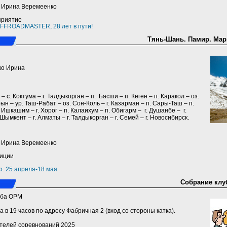
a) Ирина Веремеенко
приятие
FFROADMASTER, 28 лет в пути!
Тянь-Шань. Памир. Марш
ко Ирина
 – с. Коктума – г. Талдыкорган – п. Басши – п. Кеген – п. Каракол – оз.
арын – ур. Таш-Рабат – оз. Сон-Коль – г. Казарман – п. Сары-Таш – п.
. Ишкашим – г. Хорог – п. Калаихум – п. Обигарм – г. Душанбе – г.
 Шымкент – г. Алматы – г. Талдыкорган – г. Семей – г. Новосибирск.
a) Ирина Веремеенко
диции
р. 25 апреля-18 мая
Собрание клуб
уба ОРМ
а в 19 часов по адресу Фабричная 2 (вход со стороны катка).
телей соревнований 2025