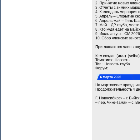
2. Принятие новых члено
3. Отчеты с зимних мар
4. Календарь мероприят
5. Апрель – Открытие се
6. Апрель-май – Тянь-Ш
7. Май – ДР клуба, место
8. Кто куда едет на майс
9. Июль-август - СМ 2026
10. Сбор членских взнос
Приглашаются члены клу
Кем создан (имя): (seib
Тематика: Новость
Тип: Новость клуба
Форум:
6 марта 2026
На мартовские праздники
Продолжительность 4 дн
Г. Новосибирск – г. Бийс
– пер. Чике-Таман – с. Ве