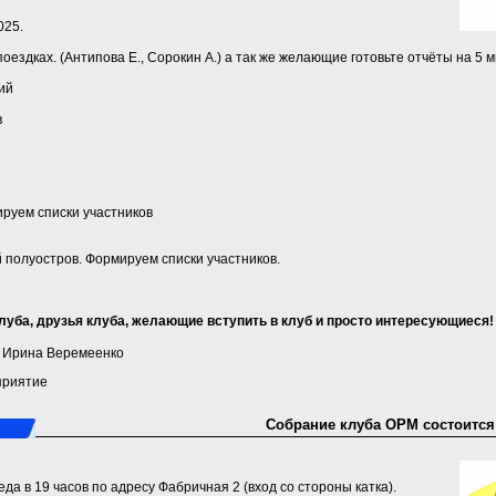
025.
поездках. (Антипова Е., Сорокин А.) а так же желающие готовьте отчёты на 5 
ий
в
ируем списки участников
ий полуостров. Формируем списки участников.
уба, друзья клуба, желающие вступить в клуб и просто интересующиеся!
a) Ирина Веремеенко
приятие
Собрание клуба ОРМ состоится 
еда в 19 часов по адресу Фабричная 2 (вход со стороны катка).