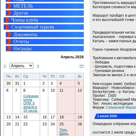
Протяженность маршрута
МЕТЕЛЬ
Категория сложности мар
Другое
Маршрут пройдет в цент
Члены клуба
и его высочайшей точки
Спортивный туризм
Предварительная нитка 
Документы
Ашпагачское - перевал щ
Отчеты
Катунь – замок горных д
Награды
Горно-таежное бездорож
Апрель 2026
Требования к автомобил
- Лебедка
<<
<
>
- Шноркель, подготовка 
- Грязевая резина
Экипаж не менее 2-х чел
Пн
Вт
Ср
Чт
Пт
Сб
Вс
30
31
1
2
3
4
5
Кем создан (имя): (seib
Маршрут: Новосибирск – 
6
7
8
9
10
11
12
Бельтертуюк – р. Катунь
Пробег: 1500
Собрание
Тематика: Сибирский М
клуба
ОРМ, 8
Тип: Анонс экспедиции
апреля в
Форум:
Сибирский Мара
19 часов.
1 июля 2026
13
14
15
16
17
18
19
Очередное собрание кл
20
21
22
23
24
25
26
Тянь-
состоится 1 июля среда 
Шань.