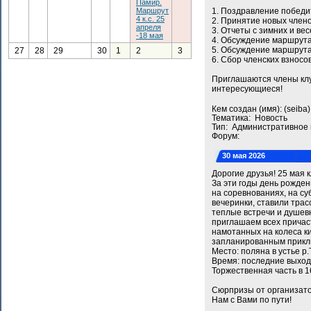
Памир.
Маршрут
1. Поздравление побед
4 к.с. 25
2. Принятие новых члено
апреля
3. Отчеты с зимних и ве
-18 мая
4. Обсуждение маршрута
5. Обсуждение маршрута
27
28
29
30
1
2
3
6. Сбор членских взносов
Приглашаются члены клуб
интересующиеся!
Кем создан (имя): (seib
Тематика: Новость
Тип: Административное
Форум:
30 мая 2026
Дорогие друзья! 25 мая
За эти годы день рожден
на соревнованиях, на су
вечеринки, ставили трас
теплые встречи и душевн
приглашаем всех причаст
намотанных на колеса к
запланированным прикл
Место: поляна в устье р
Время: последние выход
Торжественная часть в 16
Сюрпризы от организато
Нам с Вами по пути!