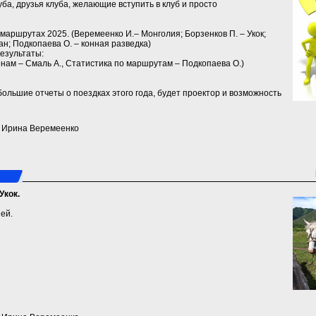
а, друзья клуба, желающие вступить в клуб и просто
маршрутах 2025. (Веремеенко И.‒ Монголия; Борзенков П. ‒ Укок;
ан; Подкопаева О. ‒ конная разведка)
езультаты:
нам ‒ Смаль А., Статистика по маршрутам – Подкопаева О.)
ольшие отчеты о поездках этого года, будет проектор и возможность
a) Ирина Веремеенко
Укок.
ей.