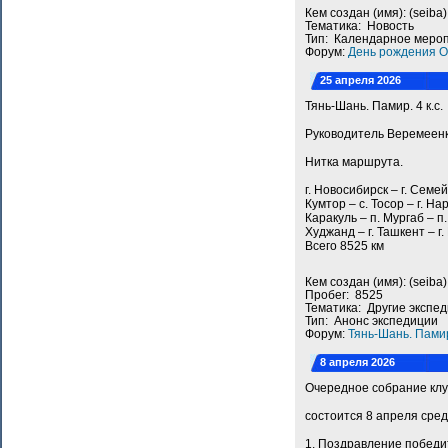
Кем создан (имя): (seib
Тематика: Новость
Тип: Календарное меро
Форум:
День рождения O
25 апреля 2026
Тянь-Шань. Памир. 4 к.с.
Руководитель Веремеен
Нитка маршрута.
г. Новосибирск – г. Семей
Кумтор – с. Тосор – г. Н
Каракуль – п. Мургаб – п
Худжанд – г. Ташкент – г.
Всего 8525 км
Кем создан (имя): (seib
Пробег: 8525
Тематика: Другие экспе
Тип: Анонс экспедиции
Форум:
Тянь-Шань. Пами
8 апреля 2026
Очередное собрание кл
состоится 8 апреля сред
1. Поздравление победи