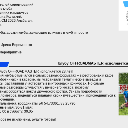
ителей соревнований
в клуба
сенних маршрутов
 на Кольский.
 СМ 2026 Альбаган.
.
а, друзья клуба, желающие вступить в клуб и просто
a) Ирина Веремеенко
 мероприятие
Клубу OFFROADMASTER исполняется 2
 клубу OFFROADMASTER исполняется 28 лет!
ия клуба отмечался в самых разных форматах – в ресторанах и кафе,
бботниках и в караоке, мы устраивали тематические выезды и
сы, заставляли участвовать в викторинах и конкурсах. Но самые
ые разговоры случаются у вечернего костра, поэтому
ных собраться вокруг дружеского костра. Узнать подробности
илометров, поделиться планами своих путешествий, присоединиться к
ючениям.
.Тальменка, координаты БЛ 54.73361, 83.25790
ные мая, 30-31 мая;
:00 в субботу, 30.05
ров не исключены. Будьте готовы!