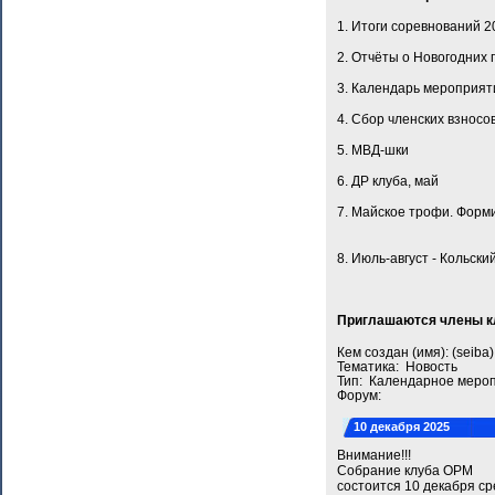
1. Итоги соревнований 2
2. Отчёты о Новогодних 
3. Календарь мероприят
4. Сбор членских взносо
5. МВД-шки
6. ДР клуба, май
7. Майское трофи. Форм
8. Июль-август - Кольск
Приглашаются члены кл
Кем создан (имя): (seib
Тематика: Новость
Тип: Календарное меро
Форум:
10 декабря 2025
Внимание!!!
Собрание клуба ОРМ
состоится 10 декабря ср