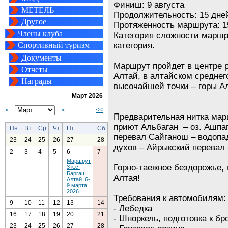
Финиш: 9 августа
МЕТЕЛЬ
Продолжительность: 15 дне
Другое
Протяженность маршрута: 1
Члены клуба
Категория сложности маршр
Спортивный туризм
категория.
Документы
Маршрут пройдет в центре 
Отчеты
Алтай, в алтайском среднег
Награды
высочайшей точки – горы 
Март 2026
<<
<
>
Предварительная нитка мар
приют Альбаган – оз. Ашпаг
Пн
Вт
Ср
Чт
Пт
Сб
Вс
перевал Сайганош – водопад
23
24
25
26
27
28
1
духов – Айрыкский перевал 
2
3
4
5
6
7
8
Маршрут
Горно-таежное бездорожье, 
3 к.с.
Баргаш.
Алтая!
Алтай. 6-
9 марта
2026
Требования к автомобилям:
9
10
11
12
13
14
15
- Лебедка
16
17
18
19
20
21
22
- Шноркель, подготовка к б
23
24
25
26
27
28
29