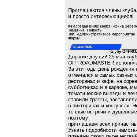
Приглашаются члены клуба,
и просто интересующиеся!
Кем создан (имя): (seiba) Ирина Верем
Тематика: Новость
Тип: Административное мероприятие
Форум:
30 мая 2026
Клубу OFFROA
Дорогие друзья! 25 мая клу
OFFROADMASTER исполняет
За эти годы день рождения 
отмечался в самых разных 
ресторанах и кафе, на соре
субботниках и в караоке, м
тематические выезды и веч
ставили трассы, заставлял
в викторинах и конкурсах. 
теплые встречи и душевные 
поэтому
приглашаем всех причастных
Узнать подробности намота
планами своих путешествий