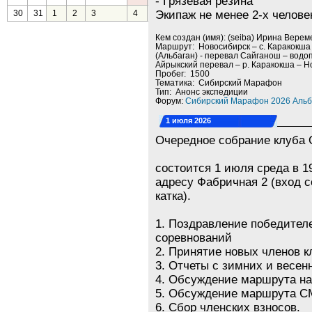
- Грязевая резина
30
31
1
2
3
4
5
Экипаж не менее 2-х челове
Кем создан (имя): (seiba) Ирина Верем
Маршрут: Новосибирск – с. Каракокша 
(Альбаган) - перевал Сайганош – водоп
Айрыкский перевал – р. Каракокша – Н
Пробег: 1500
Тематика: Сибирский Марафон
Тип: Анонс экспедиции
Форум:
Сибирский Марафон 2026 Альб
1 июля 2026
Очередное собрание клуба
состоится 1 июля среда в 1
адресу Фабричная 2 (вход с
катка).
1. Поздравление победител
соревнований
2. Принятие новых членов к
3. Отчеты с зимних и весе
4. Обсуждение маршрута на
5. Обсуждение маршрута СМ
6. Сбор членских взносов.