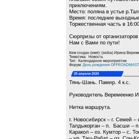
приключениям.
Место: поляна в устье р.Та
Время: последние выходные
Торжественная часть в 16:00
Сюрпризы от организаторов 
Нам с Вами по пути!
Кем создан (имя): (seiba) Ирина Верем
Тематика: Новость
Тип: Календарное мероприятие
Форум:
День рождения OFFROADMASTER
25 апреля 2026
Тянь-Шань. Памир. 4 к.с.
Руководитель Веремеенко 
Нитка маршрута.
г. Новосибирск – г. Семей – с
Талдыкорган – п. Басши – п.
Каракол – оз. Кумтор – с. То
– ур. Таш-Рабат – оз. Сон-Ко