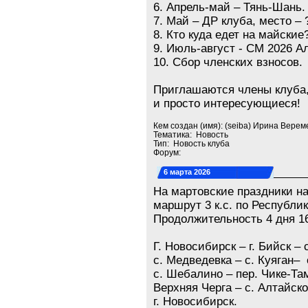
6. Апрель-май – Тянь-Шань
7. Май – ДР клуба, место – 
8. Кто куда едет на майские
9. Июль-август - СМ 2026 А
10. Сбор членских взносов.
Приглашаются члены клуба,
и просто интересующиеся!
Кем создан (имя): (seiba) Ирина Верем
Тематика: Новость
Тип: Новость клуба
Форум:
6 марта 2026
На мартовские праздники н
маршрут 3 к.с. по Республи
Продолжительность 4 дня 16
Г. Новосибирск – г. Бийск – 
с. Медведевка – с. Куяган– 
с. Шебалино – пер. Чике-Там
Верхняя Черга – с. Алтайское
г. Новосибирск.