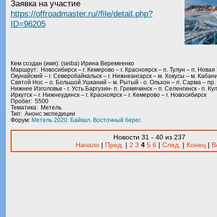
Заявка на участие
https://offroadmaster.ru//file/detail.php?
ID=96205
Кем создан (имя): (seiba) Ирина Веремеенко
Маршрут: Новосибирск – г. Кемерово – г. Красноярск – п. Тулун – п. Новая У
Окунайский – г. Северобайкальск – г. Нижнеангарск – м. Хокусы – м. Кабани
Святой Нос – о. Большой Ушканий – м. Рытый - о. Ольхон – п. Сарма – пр.
Нижнее Изголовье - г. Усть Баргузин- п. Гремячинск – п. Селенгинск - п. Кул
Иркутск – г. Нижнеудинск – г. Красноярск – г. Кемерово – г. Новосибирск
Пробег: 5500
Тематика: Метель
Тип: Анонс экспедиции
Форум:
Метель 2020. Байкал. Восточный берег.
Новости 31 - 40 из 237
Начало
|
Пред.
|
2
3
4
5
6
|
След.
|
Конец
|
В