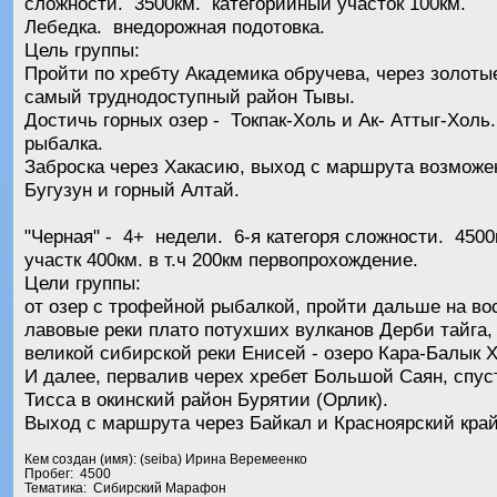
сложности. 3500км. категорийный участок 100км.
Лебедка. внедорожная подотовка.
Цель группы:
Пройти по хребту Академика обручева, через золотые
самый труднодоступный район Тывы.
Достичь горных озер - Токпак-Холь и Ак- Аттыг-Хол
рыбалка.
Заброска через Хакасию, выход с маршрута возможе
Бугузун и горный Алтай.
"Черная" - 4+ недели. 6-я категоря сложности. 450
участк 400км. в т.ч 200км первопрохождение.
Цели группы:
от озер с трофейной рыбалкой, пройти дальше на во
лавовые реки плато потухших вулканов Дерби тайга,
великой сибирской реки Енисей - озеро Кара-Балык Х
И далее, первалив черех хребет Большой Саян, спус
Тисса в окинский район Бурятии (Орлик).
Выход с маршрута через Байкал и Красноярский край
Кем создан (имя): (seiba) Ирина Веремеенко
Пробег: 4500
Тематика: Сибирский Марафон