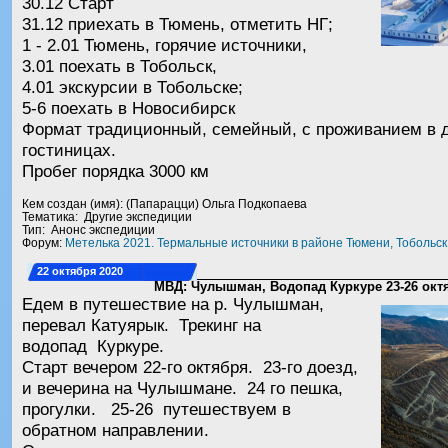
30.12 Старт
31.12 приехать в Тюмень, отметить НГ;
1 - 2.01 Тюмень, горячие источники,
3.01 поехать в Тобольск,
4.01 экскурсии в Тобольске;
5-6 поехать в Новосибирск
Формат традиционный, семейный, с проживанием в 
гостиницах.
Пробег порядка 3000 км
Кем создан (имя): (Папарацци) Ольга Подкопаева
Тематика: Другие экспедиции
Тип: Анонс экспедиции
Форум:
Метелька 2021. Термальные источники в районе Тюмени, Тобольск
22 октября 2020
МВД: Чулышман, Водопад Куркуре 23-26 окт
Едем в путешествие на р. Чулышман,
перевал Катуярык. Трекинг на
водопад Куркуре.
Старт вечером 22-го октября. 23-го доезд,
и вечерина на Чулышмане. 24 го пешка,
прогулки. 25-26 путешествуем в
обратном направлении.